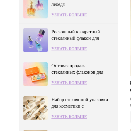
лебедя
УЗНАТЬ БОЛЬШЕ
Роскошный квадратный
стеклянный флакон для
сыворотки с бриллиантовой
УЗНАТЬ БОЛЬШЕ
отделкой на плечах.
Оптовая продажа
стеклянных флаконов для
духов в стиле рококо
УЗНАТЬ БОЛЬШЕ
Набор стеклянной упаковки
для косметики с
индивидуальным
УЗНАТЬ БОЛЬШЕ
логотипом