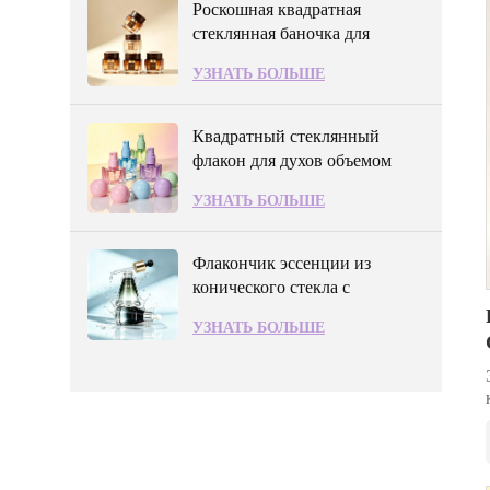
Роскошная квадратная
стеклянная баночка для
сливок объемом 50 г.
УЗНАТЬ БОЛЬШЕ
Квадратный стеклянный
флакон для духов объемом
30 мл со сферической
УЗНАТЬ БОЛЬШЕ
крышкой.
Флакончик эссенции из
конического стекла с
пипеткой-дозатором
УЗНАТЬ БОЛЬШЕ