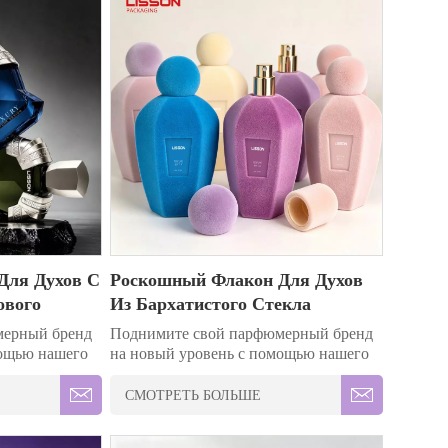
Для Духов С
Роскошный Флакон Для Духов
ового
Из Бархатистого Стекла
стью
Объемом 100 Мл.
мерный бренд
Поднимите свой парфюмерный бренд
мощью нашего
на новый уровень с помощью нашего
нов для духов
набора премиальных флаконов для
а с широкими
духов из бархатистого стекла с
СМОТРЕТЬ БОЛЬШЕ
лизации.
возможностью индивидуального
ечную
оформления. Флаконы имеют мягкое