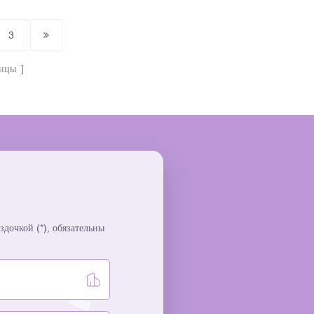
иверсален —
подходит для дорогостоящих рецептур
упаковки
и предлагает широкие возможности
3
ючая
для индивидуальной настройки под
ирные масла и
собственной торговой маркой.✓
ницы
жей класса
ВысококачественныйУтолщенное
лючая
стекло ✓ Полная
ую
персонализация(OEM/ODM) ✓
акона и
Точность Система дозирования
ру, может быть
лосьона ✓ Печать логотипаи брендинг
antone и на
✓ Современный Асимметричный
н логотип
геометрический дизайн✓
Экологически чистыйи подлежит
 линейке
переработке
олщенное
дочкой (*), обязательны
ODM) ✓
пельник ✓
динг ✓
 Экологически
работке