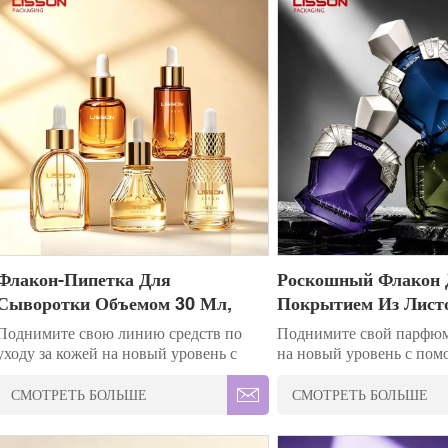
Флакон-Пипетка Для
Роскошный Флакон 
Сыворотки Объемом 30 Мл,
Покрытием Из Лист
Стеклянный, С Индивидуальной
Стекла, С Возможно
Поднимите свою линию средств по
Поднимите свой парфю
Конструкцией.
Персонализации.
уходу за кожей на новый уровень с
на новый уровень с по
помощью нашего первоклассного
набора роскошных флако
стеклянного флакона для сыворотки с
из позолоченного стекл
СМОТРЕТЬ БОЛЬШЕ
СМОТРЕТЬ БОЛЬШЕ
пипеткой объемом 30 мл. Благодаря
возможностями персона
уникальной плоско-овальной форме и
Флаконы имеют безупр