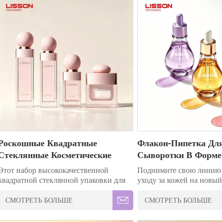
средств по уходу за кожей.
средств по уходу за коже
Роскошные Квадратные
Флакон-Пипетка Дл
Стеклянные Косметические
Сыворотки В Форме
Флаконы С Круглыми
Стеклянный.
Этот набор высококачественной
Поднимите свою линию 
Крышками
квадратной стеклянной упаковки для
уходу за кожей на новый
средств по уходу за кожей отличается
помощью этого уникаль
элегантным, привлекательным
стеклянного флакона-ка
СМОТРЕТЬ БОЛЬШЕ
СМОТРЕТЬ БОЛЬШЕ
дизайном с крышкой в ​​форме сферы,
форме лампочки, тщател
доступной в различных цветах
разработанного для сыв