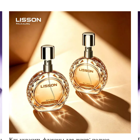
х
й
ы
Как украсить флаконы для духов: полное