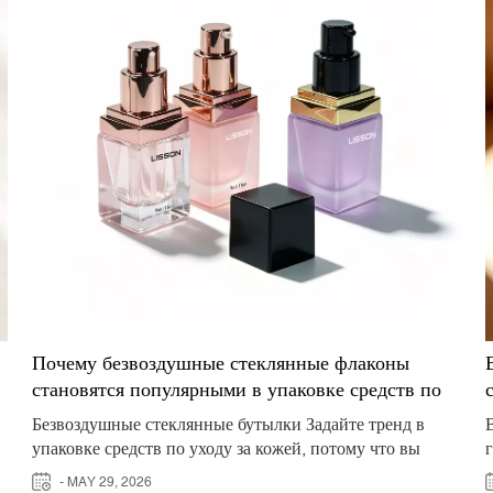
Почему безвоздушные стеклянные флаконы
становятся популярными в упаковке средств по
уходу за кожей?
Безвоздушные стеклянные бутылки Задайте тренд в упаковке средств по уходу за кожей, потому что вы хотите, чтобы ваша продукция оставалась свежей, эффективной и безопасной. Безвоздушная конструкция защищает формулы от воздуха и загрязнений, обеспечивая более длительный срок хранения и точную дозировку. Вы также получаете преимущества от использования экологически чистого стекла, которое полностью подлежит переработке. Узнайте, как развивается рынок:МетрикаЦенитьРазмер рынка в 2025 году9,56 млрд долларов СШАПрогнозируемый размер рынка в 2035 году18,44 млрд долларов СШАКомпания Lisson внедряет инновации в сфере упаковки, создавая передовые бутылки, сочетающие в себе экологичность, роскошь и продуманный дизайн. Основные выводыСтеклянные флаконы без воздушного потока сохраняют свежесть косметических средств, предотвращая контакт с воздухом, что помогает сохранить их эффективность.Использование безвоздушной упаковки сокращает количество отходов, позволяя использовать практически каждую каплю продукта и избежать загрязнения.Выбор многоразового безвоздушного стеклянного стакана способствует устойчивому развитию, поскольку стекло подлежит переработке и может быть использовано повторно несколько раз.Технология безвоздушного дозирования обеспечивает точную дозировку, гарантируя использование нужного количества продукта каждый раз, что улучшает ваш уход за кожей.Растущий спрос на безвоздушные стеклянные бутылки отражает предпочтения потребителей в отношении экологичных, инновационных и роскошных упаковочных решений. Технология безвоздушных стеклянных бутылок Как работает безвоздушная фильтрация в упаковке средств по уходу за кожейВы хотите, чтобы ваши средства по уходу за кожей оставались свежими и эффективными от первого до последнего использования. Безвоздушная упаковка, благодаря передовой конструкции, обеспечивает сохранность ваших формул. При нажатии на дозатор вакуумная система выталкивает продукт вверх, не пропуская воздух внутрь. Это означает, что ваши средства по уходу за кожей никогда не подвергаются воздействию кислорода или микробов.Стеклянные флаконы без воздушного затвора предотвращают попадание воздуха, что сохраняет качество ваших кремов и сывороток.Механизм дозирования на основе вакуума гарантирует использование каждой капли, поэтому вы не расходуете продукт впустую.Вы получаете более гигиеничное использование, потому что ваши пальцы никогда не касаются содержимого флакона.Конструкция часто включает в себя защиту от ультрафиолетового излучения, которая оберегает чувствительные ингредиенты от повреждения светом.В безвоздушных банках и безвоздушных флаконах с помпой используется схожая технология, что позволяет выбирать подходящие варианты для различных типов продукции.Совет: Выбирайте многоразовую стеклянную безвоздушную упаковку, чтобы сократить количество отходов и поддержать цели устойчивого развития.Вот сравнение, которое поможет вам понять разницу:ОсобенностьБезвоздушные стеклянные бутылкиТрадиционная упаковкаВоздействие воздухаПредотвращает попадание воздуха, сохраняя целостность продукта.Допускает контакт с воздухом, что увеличивает риск деградации.Механизм дозированияВакуумная система, обеспечивающая подачу свежего продукта.Погружная трубка может привести к загрязнению.Точность дозированияОбеспечивает контролируемые, дозированные дозы.Часто приводит к чрезмерному использованию или расточительству.ГигиенаПовышенная гигиена, отсутствие контакта с внешними факторами.Повышенный риск загрязненияОтходы продукцииСокращает количество отходов, использует практически каждую каплю.Часто приводит к застреванию продукта на дне.Устойчивое развитиеЧасто изготавливаются из перерабатываемых материалов.Различается, зачастую менее экологично.Компания Lisson Group является лидером в области безвоздушных технологий, предлагая многоразовые стеклянные безвоздушные флаконы и решения для безвоздушной заправки, сочетающие в себе роскошь и интеллектуальные инженерные решения. Сохранение продукта и точное дозированиеВы хотите, чтобы ваши средства по уходу за кожей дольше сохраняли свои свойства и каждый раз давали результат. Безвоздушная упаковка помогает продлить срок годности, блокируя воздух и свет, которые могут разрушать активные ингредиенты, такие как витамин С и ретинол. Герметичные уплотнения в темных стеклянных флаконах предотвращают попадание кислорода и бактерий, поэтому ваши формулы сохраняют свою эффективность.Флаконы с безвоздушным дозатором предотвращают окисление и загрязнение, обеспечивая безопасность вашей продукции.Система безвоздушного наполнения гарантирует, что после каждого использования воздух и микробы не попадут обратно в бутылку.Каждый дозатор обеспечивает точно отмеренную дозу, поэтому вы всегда используете нужное количество.Интеллектуальная система клапанов в безвоздушных флаконах для сыворотки предотвращает засорение и разбрызгивание, упрощая вашу процедуру.Благодаря безвоздушной упаковке вы сокращаете количество отходов, поскольку можете использовать практически каждую каплю.Примечание: Многоразовая стеклянная безвоздушная упаковка способствует как сохранению продукта, так и экологичности, что делает ее разумным выбором для потребителей, заботящихся об окружающей среде.Безвоздушные стеклянные флаконы и банки от Lisson Group предлагают настраиваемые варианты дизайна, позволяя подобрать упаковку в соответствии с фирменным стилем вашего бренда, одновременно защищая ваши лекарственные формы. Вы можете быть уверены, что безвоздушная упаковка обеспечит точное дозирование, поддержание гигиены и поможет вам достичь ваших экологических целей. Экологичность в упаковке средств по уходу за кожей Экологические преимущества стеклаВы хотите, чтобы упаковка вашей косметики отражала ваши ценности. Стекло обладает очевидными экологическими преимуществами по сравнению с пластиковыми аналогами. Вы выбираете стекло, потому что оно производится из натуральных материалов, а не из ископаемого топлива. Это делает его более экологичным материалом для вашей косметической рутины. Используя стекло, вы поддерживаете циклическую экономику. Стекло можно перерабатывать бесконечно, не теряя качества и чистоты. В Европейском Союзе около 76% стеклянной упаковки перерабатывается в рамках замкнутых систем. Это означает, что ваша перерабатываемая бутылка может снова и снова превращаться в новую, вместо того чтобы оказаться на свалке.Стекло способствует экологичности, поскольку его можно перерабатывать и использовать повторно.Переработка стекла помогает снизить выбросы углекислого газа, особенно если вы используете бутылки повторно.В отличие от пластика, стекло сохраняет свою целостность на протяжении многих циклов переработки.Выбирая стекло, вы также помогаете сократить загрязнение окружающей среды и количество отходов. Группа Лиссон В своих безвоздушных стеклянных бутылках они используют 100% перерабатываемое стекло и переработанные материалы (PCR). Эта приверженность принципам устойчивого развития означает, что вы можете быть уверены в том, что ваша упаковка соответствует вашим экологическим целям. Выбирая многоразовые безвоздушные стеклянные бутылки, вы инвестируете в будущее, где красота и ответственность идут рука об руку. Сокращение отходов благодаря безвоздушным косметическим флаконамВы хотите получить максимальную пользу от каждого купленного вами средства по уходу за кожей. Безвоздушные технологии помогают вам в этом. В косметических флаконах безвоздушного типа используется вакуумный механизм, предотвращающий попадание воздуха. Такая конструкция сохраняет свежесть ваших средств и позволяет использовать практически каждую каплю. Исследования показывают, что безвоздушные системы могут сократить расход продукта до 30%. Вам больше не придется оставлять ценный продукт на дне флакона.Выбирая безвоздушные стеклянные флаконы, вы поддерживаете принципы устойчивого развития двумя способами. Во-первых, вы сохраняете целостность ингредиентов. Во-вторых, вы сокращаете количество отходов за счет более эффективного использования продукта. Многоразовая безвоздушная стеклянная упаковка позволяет использовать один и тот же флакон повторно, сокращая количество одноразовых отходов. Компания Lisson Group является лидером в этой области, предлагая многоразовые безвоздушные стеклянные флаконы, безвоздушные флаконы с помпой и безвоздушные флаконы для сывороток, сочетающие в себе продуманный дизайн и экологически чистые материалы.Многие ведущие бренды сейчас используют стеклянные бутылки без воздушного затвора, чтобы достичь своих целей в области устойчивого развития. Вот как некоторые компании подходят к экологичной упаковке:БрендИнициатива устойчивого развитияОписаниеКомпании Эсте ЛаудерК 2025 году 75-100% упаковки должно быть пригодно для вторичной переработки, повторного наполнения или повторного использования.Внедрение многоразовых стеклянных бутылок для таких брендов, как Le Labo, и глобальное распространение образцов продукции на бумажной основе.APG PackagingInfinity Airless Bottle — мономатериальное решение, на 100% пригодное для вторичной переработки.Установите новый стандарт для «Дизайна, ориентированного на переработку».Независимые новаторыМинималистичные безвоздушные флаконыТакие бренды, как Rhode, делают акцент на клинической эффективности, предлагая полностью перерабатываемые и элегантные изделия.Вы можете увидеть, как стеклянные флаконы с безвоздушной системой вентиляции помогают брендам достигать своих экологических целей. Выбирая перерабатываемый флакон с безвоздушной технологией, вы оказываете положительное влияние. Внимание Lisson Group к дизайну, переработке и экологически чистым материалам гарантирует, что ваш уход за кожей способствует сохранению чистой планеты.Совет: Перейдите на многоразовую стеклянную упаковку без воздушного заполнения, чтобы сократить количество отходов продукции и поддержать более устойчивое будущее. Универсальность в уходе за кожей Совместимость с формулами для чувствительной кожи.Вы хотите, чтобы ваши средства по уходу за кожей оставались свежими и эффективными, особенно если они содержат чувствительн
- MAY 29, 2026