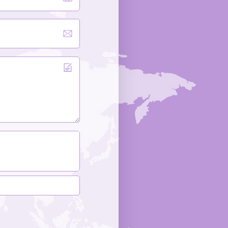
конкурентоспособность в розничной торговле.Это
отклеиваются во влажной обстановке ванной
полное руководство по оптовой торговле, созданное с
комнаты.Горячее тиснение: Чтобы добавить логотипам
использованием знаний из лучших источников
и акцентам нотку металлической роскоши.Цветное
производитель косметической упаковки Lisson,
покрытие: От однотонных непрозрачных оттенков до
известная своими более чем 15 производственными
модных полупрозрачных градиентов, отражающих
площадками и обширными услугами по
цветовую палитру вашего бренда. 4. Устойчивое
персонализации печати логотипов, расскажет вам о
развитие: выбор профессионаловСовременные
основных типах, материалах и стилях стеклянных
потребители в сфере красоты и личной гигиены
флаконов для косметических средств, а также о
становятся все более «экологически сознательными».
ключевых факторах, которые следует учитывать при
Стекло — это... бесконечно перерабатываемыйЭто
выборе надежного поставщика. 1. Типы стеклянных
делает его идеальным выбором для брендов,
флаконов для косметических средствРазные
стремящихся сократить свое воздействие на
косметические формулы требуют разного дизайна
окружающую среду, не жертвуя при этом своим
упаковки. Флаконы из высококачественного стекла
премиальным имиджем. Стеклянная бутылка Lisson
ценятся за их прочность, совместимость, экологичность
поддерживает экономику замкнутого цикла, предлагая
и роскошный внешний вид, что делает их идеальными
прочные, многоразовые и на 100% пригодные для
для высококачественных средств по уходу за кожей и
вторичной переработки стеклянные изделия. Почему
косметики.Ниже представлены наиболее
стоит сотрудничать с Lisson Glass Bottle?Как
распространенные и востребованные виды стеклянных
преданный своему делу поставщик стекла для
флаконов для косметических средств в индустрии
косметики и средств личной гигиеныМы предлагаем
красоты.1.1 Стеклянные бутылки с