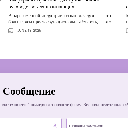
руководство для начинающих
В парфюмерной индустрии флакон для духов — это
больше, чем просто функциональная ёмкость, — это
я
визуальное выражение аромата внутри. Задолго до того,
- JUNE 18, 2025
как покупатель почувствует аромат, внешний вид
флакона передаёт историю бренда через его форму, вес,
отделку поверхности и декор. Для компаний,
разрабатывающих индивидуальные флаконы для духов,
занимающихся оптовой упаковкой или работающих с
опытными производители косметических
флаконовПонимание приемов декорирования имеет
решающее значение для создания эффективных,
й
готовых к выходу на рынок продуктов. В этом
 Сообщение
руководстве, рассчитанном на новичков, представлены
наиболее важные методы декорирования флаконов для
а
духов, используемые сегодня в индустрии красоты, а
или технической поддержки заполните форму. Все поля, отмеченные звёз
х
также объясняется, как каждый метод улучшает стиль,
брендинг и привлекательность товара на полке. Почему
украшение флакона для духов имеет