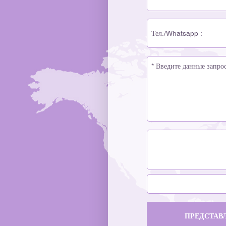
металлические акценты — создают сенсорное
качества, сертифицированным по стандарту ISO. В
воспоминание, которое сохраняется ещё долго после
центре внимания – инновации: высококачественные
того, как аромат выветривается.Тестирование и
стеклянные бутылки и экологичные решения для ПЦР-
массовое производствоОбеспечьте герметичность,
тестирования.Руководствуясь нашей основной
долговечность, устойчивость к падениям и химическу
философией —«Особый, модный, экологически
совместимость. Производство начинается со строгого
чистый»Компания Lisson Packaging использовала
контроля качества, чтобы сохранить роскошный
платформу в Дели, чтобы подчеркнуть две основные
внешний вид.Благодаря этому интегрированному
тенденции в отрасли: непревзойденная эстетика
процессу каждый флакон духов имеет четкий
роскоши и устойчивость.1. Премиальные стеклянные
фирменный стиль, который соответствует самому
бутылки и роскошные комплекты крышекДля тех, кто
аромату и подчеркивает его.От концепции до создания:
ищет высококачественные средства по уходу за кожей,
как создаются флаконы для духов по индивидуальному
эфирные масла и сыворотки премиум-класса, Lisson's
заказуРазработка флакона для духов на заказ — это
— это выбор номер один. косметические стеклянные
творческое и техническое взаимодействие. Каждый эта
флаконы Они привлекли всеобщее внимание.
— от первоначального эскиза до готового массового
Участники выставки смогли воочию убедиться в наши
производства — требует точности, знания материалов 
сложных возможностях декорирования, включая точно
инженерных инноваций.Вот типичный процесс
гальваническое покрытие, горячее тиснение на заказ,
разработки:· Концептуальная и мудбордовая
элегантные матовые поверхности и шелкографию
доскаОпределите индивидуальность аромата,
высокого разрешения. В сочетании с роскошными
позиционирование бренда и эмоциональную
алюминиевыми кольцами и прецизионными
ПРЕДСТАВ
направленность. Определите целевую аудиторию и