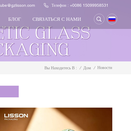
ntube@gzlisson.com
Телефон :
+0086 15099958531
БЛОГ
СВЯЗАТЬСЯ С НАМИ
Новости
/
Дом
/
Вы Находитесь В :