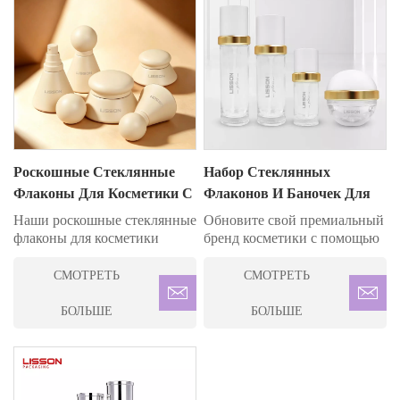
Роскошные Стеклянные
Набор Стеклянных
Флаконы Для Косметики С
Флаконов И Баночек Для
Золотой Отделкой
Упаковки Средств По
Наши роскошные стеклянные
Обновите свой премиальный
Уходу За Кожей
флаконы для косметики
бренд косметики с помощью
отличаются элегантным
набора стеклянных флаконов
дизайном и золотыми
и баночек для косметики
СМОТРЕТЬ
СМОТРЕТЬ
акцентами, идеально
LISSON. Благодаря
подходящими для средств по
толстостенному стеклу,
БОЛЬШЕ
БОЛЬШЕ
уходу за кожей и
экологичным
парфюмерии. Доступны в
полипропиленовым
различных объёмах: 40 мл,
крышкам и возможности
100 мл и 120 мл.
индивидуальной настройки,
Возможность
этот набор обеспечит вашим