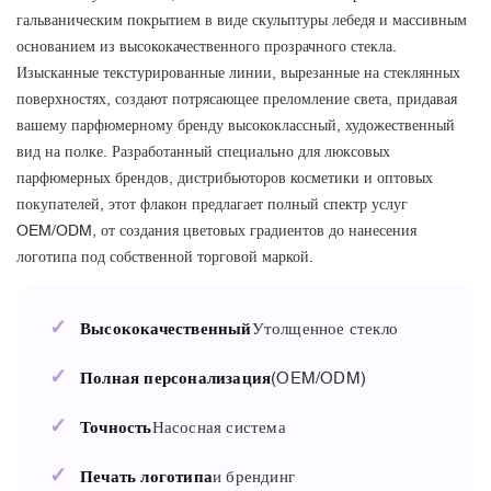
гальваническим покрытием в виде скульптуры лебедя и массивным
основанием из высококачественного прозрачного стекла.
Изысканные текстурированные линии, вырезанные на стеклянных
поверхностях, создают потрясающее преломление света, придавая
вашему парфюмерному бренду высококлассный, художественный
вид на полке. Разработанный специально для люксовых
парфюмерных брендов, дистрибьюторов косметики и оптовых
покупателей, этот флакон предлагает полный спектр услуг
OEM/ODM, от создания цветовых градиентов до нанесения
логотипа под собственной торговой маркой.
✓
Высококачественный
Утолщенное стекло
✓
Полная персонализация
(OEM/ODM)
✓
Точность
Насосная система
✓
Печать логотипа
и брендинг