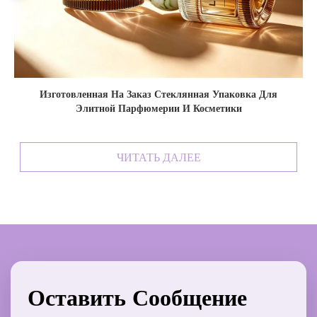
товленная На Заказ Стеклянная Упаковка Для
80 Мл Роск
Элитной Парфюмерии И Косметики
ЧИТАТЬ ДАЛЕЕ
Оставить Сообщение