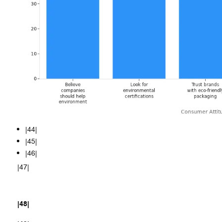
|44|
|45|
|46|
|47|
|48|