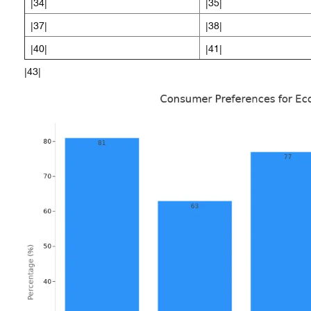
|34|
|35|
|37|
|38|
|40|
|41|
|43|