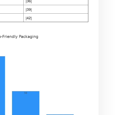
|36|
|39|
|42|