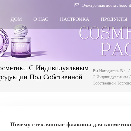
Электронная почта :
lisso
ДОМ
О НАС
НАСТРОЙКА
ПРОДУКТЫ
осметики С Индивидуальным
/
Вы Находитесь В :
родукции Под Собственной
С Индивидуальным Д
Собственной Торгов
Почему стеклянные флаконы для косметик