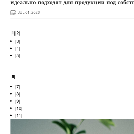
идеально подходят для продукции под собс
JUL 01, 2026
|1|
|2|
|3|
|4|
|5|
|6|
|7|
|8|
|9|
|10|
|11|